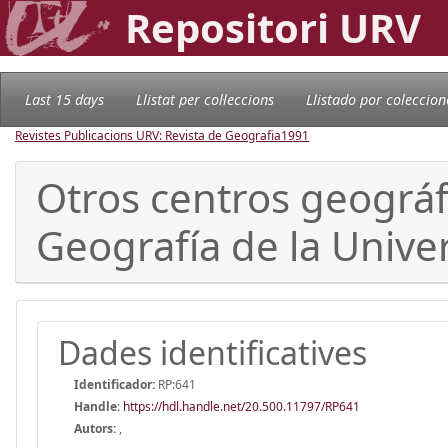
Repositori URV
Last 15 days
Llistat per col·leccions
Llistado por coleccion
Revistes Publicacions URV: Revista de Geografia
1991
Otros centros geográf
Geografía de la Unive
Dades identificatives
Identificador:
RP:641
Handle
:
https://hdl.handle.net/20.500.11797/RP641
Autors:
,