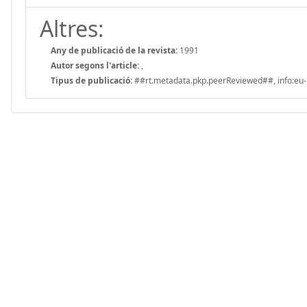
Altres:
Any de publicació de la revista:
1991
Autor segons l'article:
,
Tipus de publicació:
##rt.metadata.pkp.peerReviewed##, info:eu-r