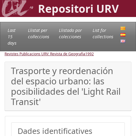
Repositori URV
Last
Llistat per
Llistado por
List for
15
col·leccions
colecciones
collections
days
Revistes Publicacions URV: Revista de Geografia
1992
Trasporte y reordenación
del espacio urbano: las
posibilidades del 'Light Rail
Transit'
Dades identificatives