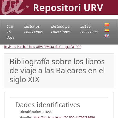
Repositori URV
Last
Llistat per
Llistado por
List for
15
col·leccions
colecciones
collections
days
Revistes Publicacions URV: Revista de Geografia
1992
Bibliografía sobre los libros
de viaje a las Baleares en el
siglo XIX
Dades identificatives
Identificador:
RP:656
Handle
:
https://hdl.handle.net/20.500.11797/RP656