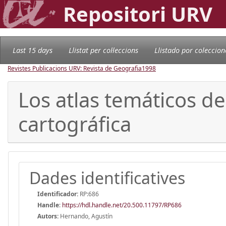
Repositori URV
Last 15 days
Llistat per col·leccions
Llistado por coleccion
Revistes Publicacions URV: Revista de Geografia
1998
Los atlas temáticos de
cartográfica
Dades identificatives
Identificador:
RP:686
Handle
:
https://hdl.handle.net/20.500.11797/RP686
Autors:
Hernando, Agustín