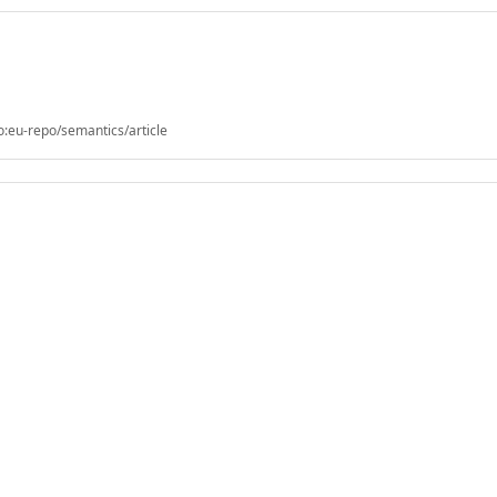
o:eu-repo/semantics/article