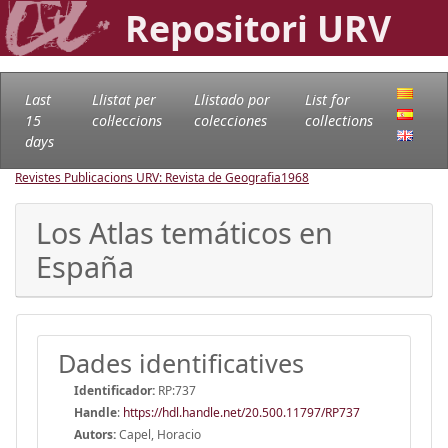
Repositori URV
Last
Llistat per
Llistado por
List for
15
col·leccions
colecciones
collections
days
Revistes Publicacions URV: Revista de Geografia
1968
Los Atlas temáticos en
España
Dades identificatives
Identificador:
RP:737
Handle
:
https://hdl.handle.net/20.500.11797/RP737
Autors:
Capel, Horacio