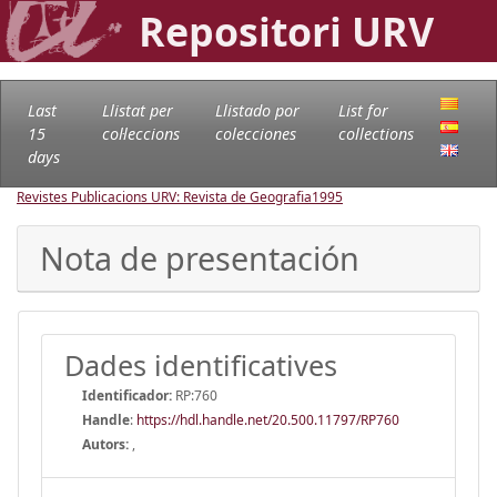
Repositori URV
Last
Llistat per
Llistado por
List for
15
col·leccions
colecciones
collections
days
Revistes Publicacions URV: Revista de Geografia
1995
Nota de presentación
Dades identificatives
Identificador:
RP:760
Handle
:
https://hdl.handle.net/20.500.11797/RP760
Autors:
,