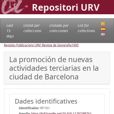
Repositori URV
Last
Llistat per
Llistado por
List for
15
col·leccions
colecciones
collections
days
Revistes Publicacions URV: Revista de Geografia
1995
La promoción de nuevas
actividades terciarias en la
ciudad de Barcelona
Dades identificatives
Identificador:
RP:761
Handle
:
https://hdl.handle.net/20.500.11797/RP761