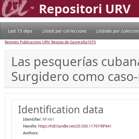
Repositori URV
Last 15 days
Llistat per col·leccions
Llistado por coleccio
Revistes Publicacions URV: Revista de Geografia
1970
Las pesquerías cubana
Surgidero como caso
Identification data
Identifier:
RP:441
Handle
:
https://hdl.handle.net/20.500.11797/RP441
Authors: