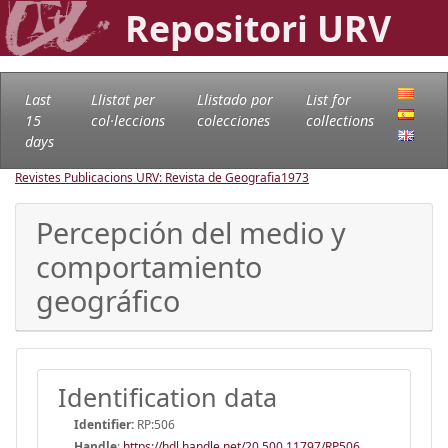
Repositori URV
Last
Llistat per
Llistado por
List for
15
col·leccions
colecciones
collections
days
Revistes Publicacions URV: Revista de Geografia
1973
Percepción del medio y
comportamiento
geográfico
Identification data
Identifier:
RP:506
Handle
:
https://hdl.handle.net/20.500.11797/RP506