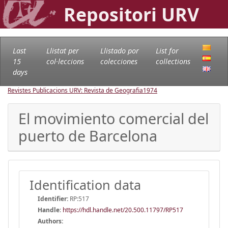
Repositori URV
Last
Llistat per
Llistado por
List for
15
col·leccions
colecciones
collections
days
Revistes Publicacions URV: Revista de Geografia
1974
El movimiento comercial del
puerto de Barcelona
Identification data
Identifier:
RP:517
Handle
:
https://hdl.handle.net/20.500.11797/RP517
Authors: