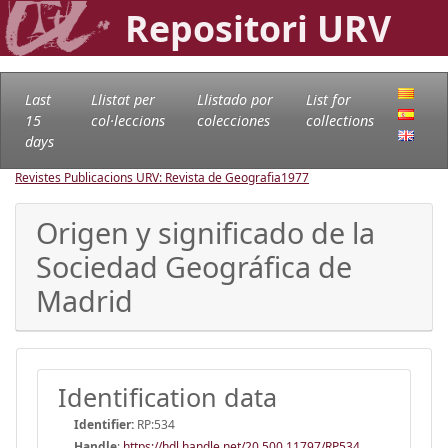
Repositori URV
Last
Llistat per
Llistado por
List for
15
col·leccions
colecciones
collections
days
Revistes Publicacions URV: Revista de Geografia
1977
Origen y significado de la
Sociedad Geográfica de
Madrid
Identification data
Identifier:
RP:534
Handle
:
https://hdl.handle.net/20.500.11797/RP534