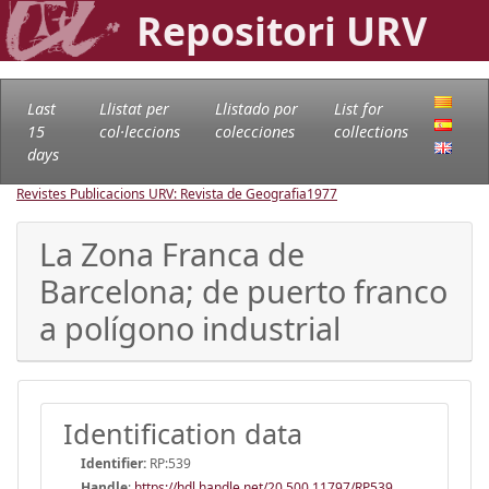
Repositori URV
Last
Llistat per
Llistado por
List for
15
col·leccions
colecciones
collections
days
Revistes Publicacions URV: Revista de Geografia
1977
La Zona Franca de
Barcelona; de puerto franco
a polígono industrial
Identification data
Identifier:
RP:539
Handle
:
https://hdl.handle.net/20.500.11797/RP539