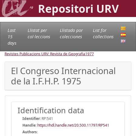
Repositori URV
Last
Llistat per
Llistado por
List for
15
col·leccions
colecciones
collections
days
Revistes Publicacions URV: Revista de Geografia
1977
El Congreso Internacional
de la I.F.H.P. 1975
Identification data
Identifier:
RP:541
Handle
:
https://hdl.handle.net/20.500.11797/RP541
Authors: