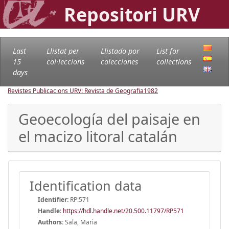
Repositori URV
Last
Llistat per
Llistado por
List for
15
col·leccions
colecciones
collections
days
Revistes Publicacions URV: Revista de Geografia
1982
Geoecología del paisaje en
el macizo litoral catalán
Identification data
Identifier:
RP:571
Handle
:
https://hdl.handle.net/20.500.11797/RP571
Authors:
Sala, Maria