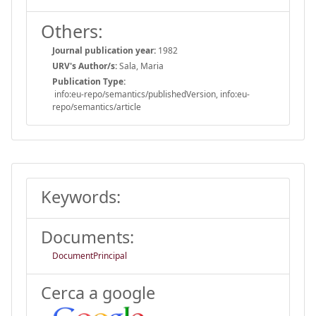
Others:
Journal publication year:
1982
URV's Author/s:
Sala, Maria
Publication Type:
info:eu-repo/semantics/publishedVersion, info:eu-
repo/semantics/article
Keywords:
Documents:
DocumentPrincipal
Cerca a google