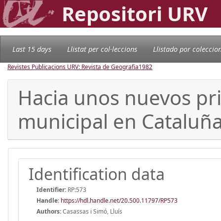
Repositori URV
Last 15 days
Llistat per col·leccions
Llistado por coleccio
Revistes Publicacions URV: Revista de Geografia
1982
Hacia unos nuevos pri
municipal en Cataluñ
Identification data
Identifier:
RP:573
Handle
:
https://hdl.handle.net/20.500.11797/RP573
Authors:
Casassas i Simó, Lluís