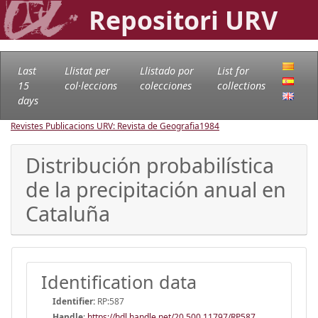
Repositori URV
Last
Llistat per
Llistado por
List for
15
col·leccions
colecciones
collections
days
Revistes Publicacions URV: Revista de Geografia
1984
Distribución probabilística
de la precipitación anual en
Cataluña
Identification data
Identifier:
RP:587
Handle
:
https://hdl.handle.net/20.500.11797/RP587