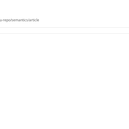
u-repo/semantics/article