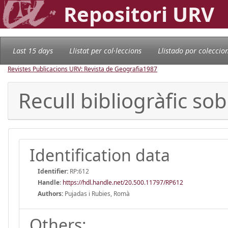
Repositori URV
Last 15 days
Llistat per col·leccions
Llistado por coleccio
Revistes Publicacions URV: Revista de Geografia
1987
Recull bibliogràfic sob
Identification data
Identifier:
RP:612
Handle
:
https://hdl.handle.net/20.500.11797/RP612
Authors:
Pujadas i Rubies, Romà
Others: