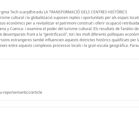
g Virginia Tech scarp@vt.edu LA TRANSFORMACIÓ DELS CENTRES HISTÒRICS
ultural i la globalització suposen reptes i oportunitats per als espais locals
 econòmics per a revitalitzar el patrimoni construït i oferir ocupació retribuïd
ena y Cuenca- i examina el poder del turisme cultural. Els resultats de l’anàlisi d
 desemparats front a la “gentrificació”, tot i les molt diferents polítiques econò
rsions estrangeres també influencien aquests districtes històrics qualificats per
 nexes entre aquests complexos processos locals i la gran escala geogràfica. Parau
u-repo/semantics/article