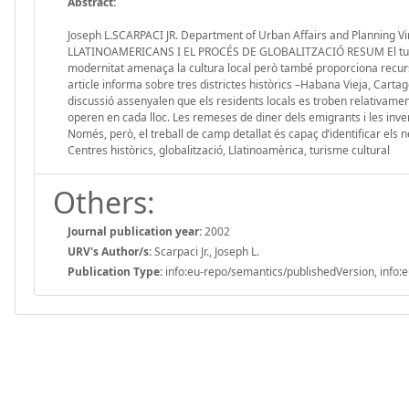
Abstract:
Joseph L.SCARPACI JR. Department of Urban Affairs and Plannin
LLATINOAMERICANS I EL PROCÉS DE GLOBALITZACIÓ RESUM El turisme c
modernitat amenaça la cultura local però també proporciona recursos
article informa sobre tres districtes històrics –Habana Vieja, Cartag
discussió assenyalen que els residents locals es troben relativament
operen en cada lloc. Les remeses de diner dels emigrants i les inve
Només, però, el treball de camp detallat és capaç d’identificar els
Centres històrics, globalització, Llatinoamèrica, turisme cultural
Others:
Journal publication year:
2002
URV's Author/s:
Scarpaci Jr., Joseph L.
Publication Type:
info:eu-repo/semantics/publishedVersion, info:e