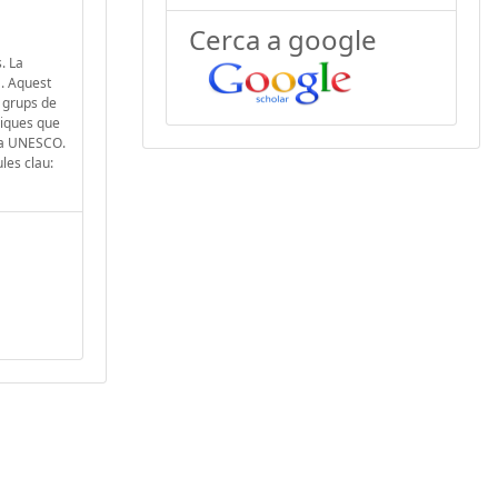
Cerca a google
. La
a. Aquest
e grups de
miques que
 la UNESCO.
les clau: