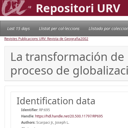
Repositori URV
Last 15 days
Llistat per col·leccions
Llistado por coleccio
Revistes Publicacions URV: Revista de Geografia
2002
La transformación de l
proceso de globalizac
Identification data
Identifier:
RP:695
Handle
:
https://hdl.handle.net/20.500.11797/RP695
Authors:
Scarpaci Jr., Joseph L.