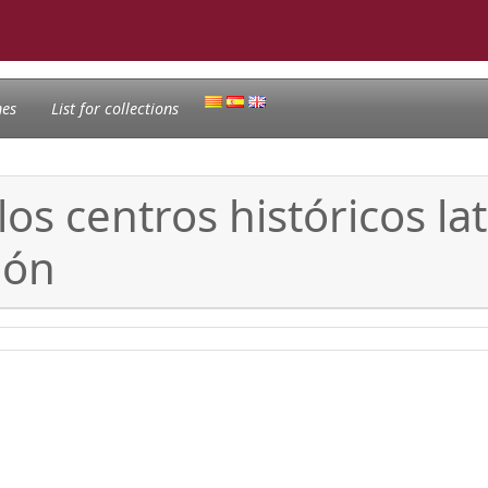
nes
List for collections
os centros históricos la
ión