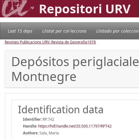
Repositori URV
Last 15 days
Llistat per col·leccions
Llistado por coleccio
Revistes Publicacions URV: Revista de Geografia
1978
Depósitos periglaciale
Montnegre
Identification data
Identifier:
RP:742
Handle
:
https://hdl.handle.net/20.500.11797/RP742
Authors:
Sala, Maria