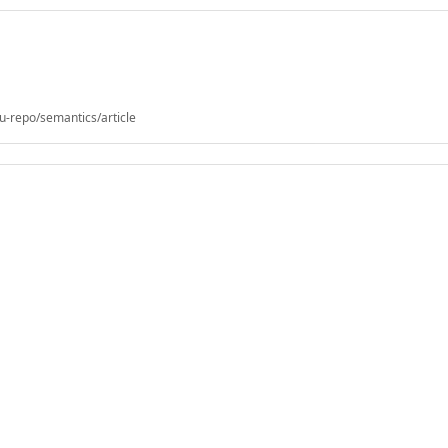
u-repo/semantics/article