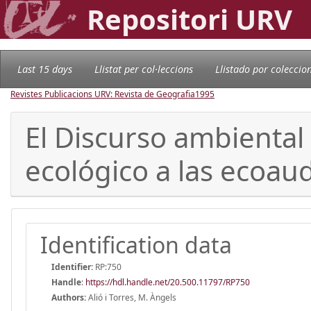
Repositori URV
Last 15 days
Llistat per col·leccions
Llistado por coleccio
Revistes Publicacions URV: Revista de Geografia
1995
El Discurso ambiental
ecológico a las ecoau
Identification data
Identifier:
RP:750
Handle
:
https://hdl.handle.net/20.500.11797/RP750
Authors:
Alió i Torres, M. Àngels