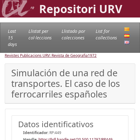
Repositori URV
Last
Llistat per
Llistado por
List for
15
col·leccions
colecciones
collections
days
Revistes Publicacions URV: Revista de Geografia
1972
Simulación de una red de
transportes. El caso de los
ferrocarriles españoles
Datos identificativos
Identificador:
RP:449
Handle
:
https://hdl.handle.net/20.500.11797/RP449