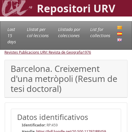
Repositori URV
Last
Llistat per
Llistado por
List for
15
col·leccions
colecciones
collections
days
Revistes Publicacions URV: Revista de Geografia
1976
Barcelona. Creixement
d'una metròpoli (Resum de
tesi doctoral)
Datos identificativos
Identificador:
RP:459
Handle
:
https://hdl.handle.net/20.500.11797/RP459