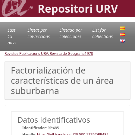
Repositori URV
Last
Llistat per
Llistado por
List for
15
col·leccions
colecciones
collections
days
Revistes Publicacions URV: Revista de Geografia
1970
Factorialización de
características de un área
suburbarna
Datos identificativos
Identificador:
RP:485
Handle
:
https://hdl.handle.net/20.500.11797/RP485