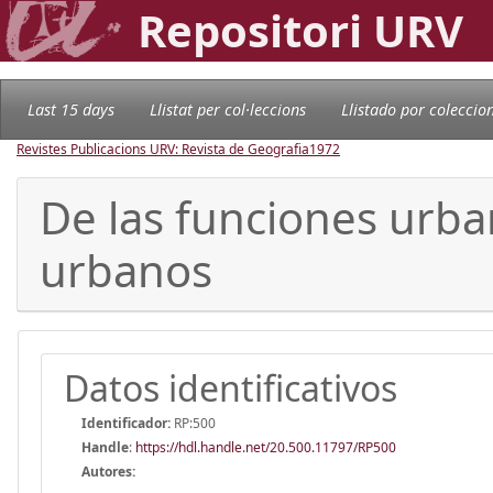
Repositori URV
Last 15 days
Llistat per col·leccions
Llistado por coleccio
Revistes Publicacions URV: Revista de Geografia
1972
De las funciones urba
urbanos
Datos identificativos
Identificador:
RP:500
Handle
:
https://hdl.handle.net/20.500.11797/RP500
Autores: