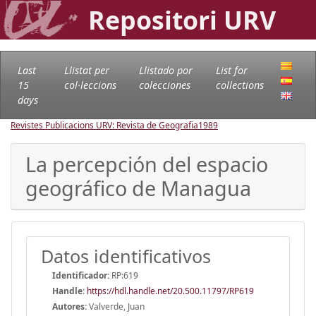
Repositori URV
Last
Llistat per
Llistado por
List for
15
col·leccions
colecciones
collections
days
Revistes Publicacions URV: Revista de Geografia
1989
La percepción del espacio
geográfico de Managua
Datos identificativos
Identificador:
RP:619
Handle
:
https://hdl.handle.net/20.500.11797/RP619
Autores:
Valverde, Juan