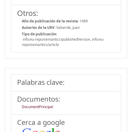
Otros:
Año de publicación de la revista:
1989
Autor/es de la URV:
Valverde, Juan
Tipo de publicación:
info:eu-repo/semantics/publishedVersion, info:eu-
repo/semantics/article
Palabras clave:
Documentos:
DocumentPrincipal
Cerca a google