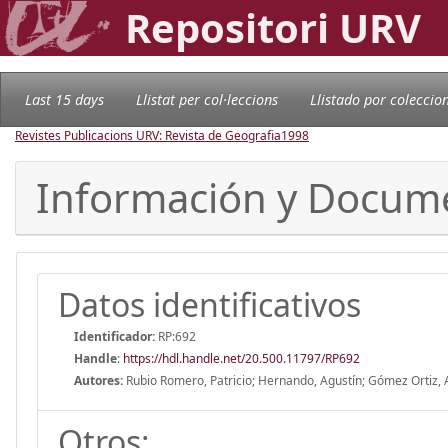
Repositori URV
Last 15 days
Llistat per col·leccions
Llistado por coleccio
Revistes Publicacions URV: Revista de Geografia
1998
Información y Docum
Datos identificativos
Identificador:
RP:692
Handle
:
https://hdl.handle.net/20.500.11797/RP692
Autores:
Rubio Romero, Patricio; Hernando, Agustín; Gómez Ortiz, 
Otros: