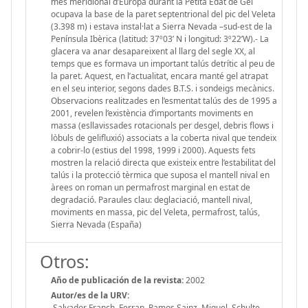
més meridional d’Europa durant la Petita Edat de Gel
ocupava la base de la paret septentrional del pic del Veleta
(3.398 m) i estava instal·lat a Sierra Nevada –sud-est de la
Península Ibèrica (latitud: 37º03’ N i longitud: 3º22’W).- La
glacera va anar desapareixent al llarg del segle XX, al
temps que es formava un important talús detrític al peu de
la paret. Aquest, en l’actualitat, encara manté gel atrapat
en el seu interior, segons dades B.T.S. i sondeigs mecànics.
Observacions realitzades en l’esmentat talús des de 1995 a
2001, revelen l’existència d’importants moviments en
massa (esllavissades rotacionals per desgel, debris flows i
lòbuls de gelifluxió) associats a la coberta nival que tendeix
a cobrir-lo (estius del 1998, 1999 i 2000). Aquests fets
mostren la relació directa que existeix entre l’estabilitat del
talús i la protecció tèrmica que suposa el mantell nival en
àrees on roman un permafrost marginal en estat de
degradació. Paraules clau: deglaciació, mantell nival,
moviments en massa, pic del Veleta, permafrost, talús,
Sierra Nevada (España)
Otros:
Año de publicación de la revista:
2002
Autor/es de la URV:
Salvador Franch, Ferran, Ramos Sainz, Miguel, Schulte,