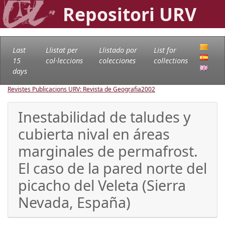
Repositori URV
Last
Llistat per
Llistado por
List for
15
col·leccions
colecciones
collections
days
Revistes Publicacions URV: Revista de Geografia
2002
Inestabilidad de taludes y
cubierta nival en áreas
marginales de permafrost.
El caso de la pared norte del
picacho del Veleta (Sierra
Nevada, España)