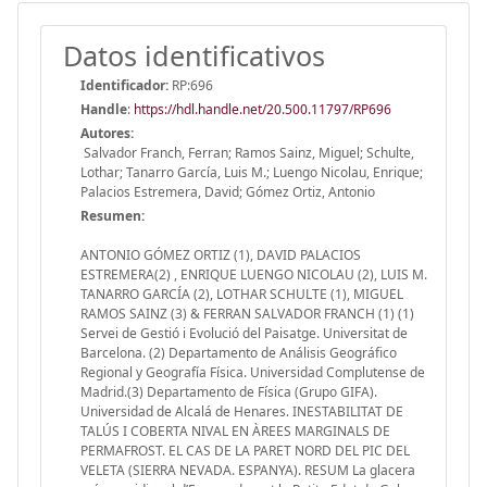
Datos identificativos
Identificador:
RP:696
Handle
:
https://hdl.handle.net/20.500.11797/RP696
Autores:
Salvador Franch, Ferran; Ramos Sainz, Miguel; Schulte,
Lothar; Tanarro García, Luis M.; Luengo Nicolau, Enrique;
Palacios Estremera, David; Gómez Ortiz, Antonio
Resumen:
ANTONIO GÓMEZ ORTIZ (1), DAVID PALACIOS
ESTREMERA(2) , ENRIQUE LUENGO NICOLAU (2), LUIS M.
TANARRO GARCÍA (2), LOTHAR SCHULTE (1), MIGUEL
RAMOS SAINZ (3) & FERRAN SALVADOR FRANCH (1) (1)
Servei de Gestió i Evolució del Paisatge. Universitat de
Barcelona. (2) Departamento de Análisis Geográfico
Regional y Geografía Física. Universidad Complutense de
Madrid.(3) Departamento de Física (Grupo GIFA).
Universidad de Alcalá de Henares. INESTABILITAT DE
TALÚS I COBERTA NIVAL EN ÀREES MARGINALS DE
PERMAFROST. EL CAS DE LA PARET NORD DEL PIC DEL
VELETA (SIERRA NEVADA. ESPANYA). RESUM La glacera