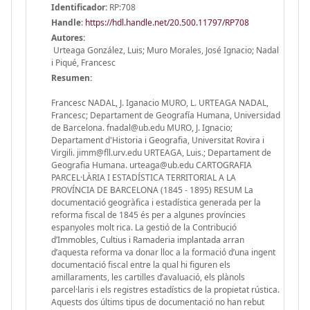
Identificador:
RP:708
Handle
:
https://hdl.handle.net/20.500.11797/RP708
Autores:
Urteaga González, Luis; Muro Morales, José Ignacio; Nadal
i Piqué, Francesc
Resumen:
Francesc NADAL, J. Iganacio MURO, L. URTEAGA NADAL,
Francesc; Departament de Geografía Humana, Universidad
de Barcelona. fnadal@ub.edu MURO, J. Ignacio;
Departament d'Historia i Geografia, Universitat Rovira i
Virgili. jimm@fll.urv.edu URTEAGA, Luis.; Departament de
Geografia Humana. urteaga@ub.edu CARTOGRAFIA
PARCEL·LÀRIA I ESTADÍSTICA TERRITORIAL A LA
PROVÍNCIA DE BARCELONA (1845 - 1895) RESUM La
documentació geogràfica i estadística generada per la
reforma fiscal de 1845 és per a algunes províncies
espanyoles molt rica. La gestió de la Contribució
d’Immobles, Cultius i Ramaderia implantada arran
d’aquesta reforma va donar lloc a la formació d’una ingent
documentació fiscal entre la qual hi figuren els
amillaraments, les cartilles d’avaluació, els plànols
parcel·laris i els registres estadístics de la propietat rústica.
Aquests dos últims tipus de documentació no han rebut