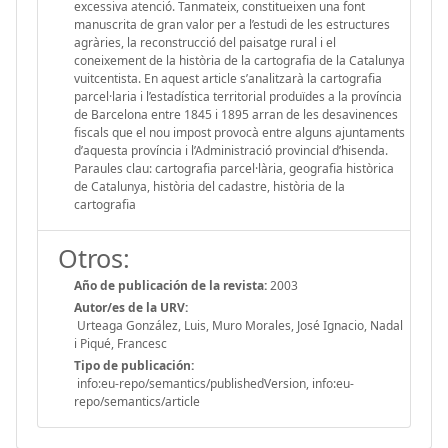
excessiva atenció. Tanmateix, constitueixen una font
manuscrita de gran valor per a l’estudi de les estructures
agràries, la reconstrucció del paisatge rural i el
coneixement de la història de la cartografia de la Catalunya
vuitcentista. En aquest article s’analitzarà la cartografia
parcel·laria i l’estadística territorial produïdes a la província
de Barcelona entre 1845 i 1895 arran de les desavinences
fiscals que el nou impost provocà entre alguns ajuntaments
d’aquesta província i l’Administració provincial d’hisenda.
Paraules clau: cartografia parcel·lària, geografia històrica
de Catalunya, història del cadastre, història de la
cartografia
Otros:
Año de publicación de la revista:
2003
Autor/es de la URV:
Urteaga González, Luis, Muro Morales, José Ignacio, Nadal
i Piqué, Francesc
Tipo de publicación:
info:eu-repo/semantics/publishedVersion, info:eu-
repo/semantics/article