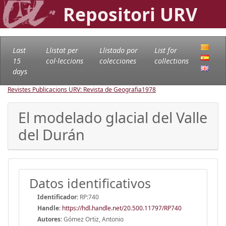
Repositori URV
Last
Llistat per
Llistado por
List for
15
col·leccions
colecciones
collections
days
Revistes Publicacions URV: Revista de Geografia
1978
El modelado glacial del Valle
del Durán
Datos identificativos
Identificador:
RP:740
Handle
:
https://hdl.handle.net/20.500.11797/RP740
Autores:
Gómez Ortiz, Antonio