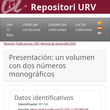
Repositori URV
Last
Llistat per
Llistado por
List for
15
col·leccions
colecciones
collections
days
Revistes Publicacions URV: Revista de Geografia
1995
Presentación: un volumen
con dos números
monográficos
Datos identificativos
Identificador:
RP:748
Handle
:
https://hdl.handle.net/20.500.11797/RP748