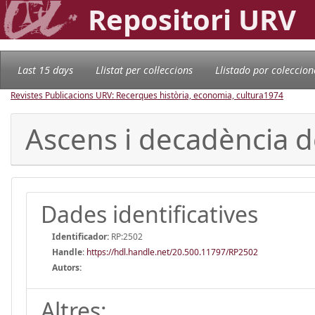
Repositori URV
Last 15 days
Llistat per col·leccions
Llistado por coleccion
Revistes Publicacions URV: Recerques història, economia, cultura
1974
Ascens i decadència de
Dades identificatives
Identificador:
RP:2502
Handle
:
https://hdl.handle.net/20.500.11797/RP2502
Autors:
Altres: