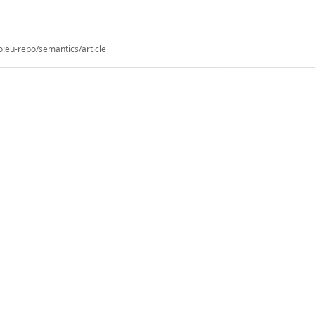
o:eu-repo/semantics/article