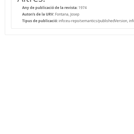
Any de publicació de la revista:
1974
Autor/s de la URV:
Fontana, Josep
Tipus de publicació:
info:eu-repo/semantics/publishedVersion, inf