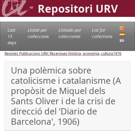
Repositori URV
Last
Llistat per
Llistado por
List for
15
col·leccions
colecciones
collections
days
Revistes Publicacions URV: Recerques història, economia, cultura
1976
Una polèmica sobre
catolicisme i catalanisme (A
propòsit de Miquel dels
Sants Oliver i de la crisi de
direcció del 'Diario de
Barcelona', 1906)