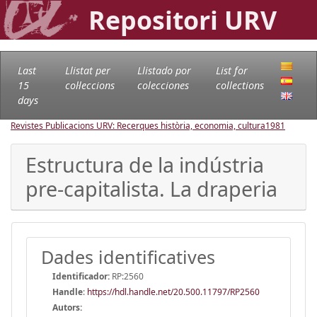
Repositori URV
Last
Llistat per
Llistado por
List for
15
col·leccions
colecciones
collections
days
Revistes Publicacions URV: Recerques història, economia, cultura
1981
Estructura de la indústria
pre-capitalista. La draperia
Dades identificatives
Identificador:
RP:2560
Handle
:
https://hdl.handle.net/20.500.11797/RP2560
Autors: