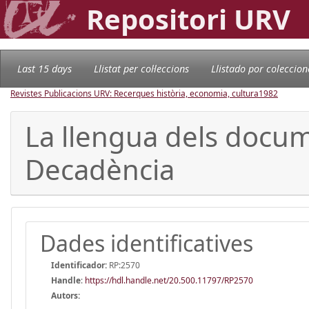
Repositori URV
Last 15 days
Llistat per col·leccions
Llistado por coleccion
Revistes Publicacions URV: Recerques història, economia, cultura
1982
La llengua dels docume
Decadència
Dades identificatives
Identificador:
RP:2570
Handle
:
https://hdl.handle.net/20.500.11797/RP2570
Autors: