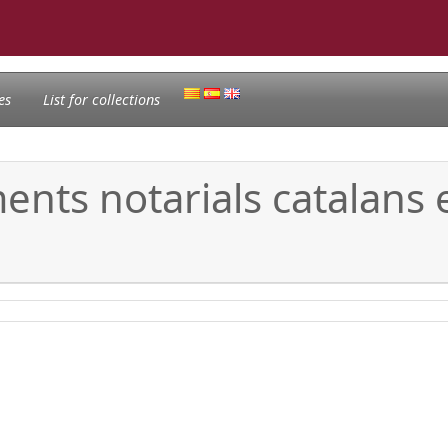
es
List for collections
nts notarials catalans e