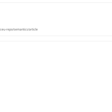
o:eu-repo/semantics/article