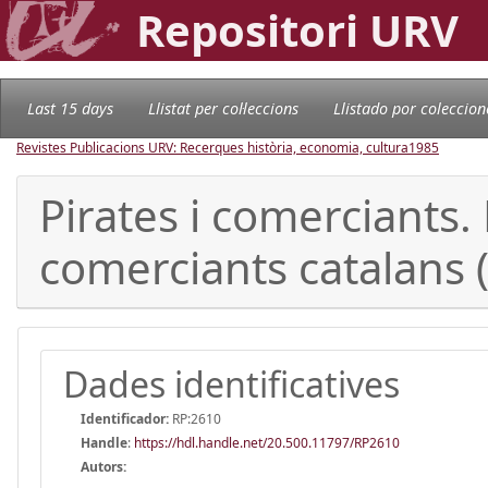
Repositori URV
Last 15 days
Llistat per col·leccions
Llistado por coleccion
Revistes Publicacions URV: Recerques història, economia, cultura
1985
Pirates i comerciants.
comerciants catalans 
Dades identificatives
Identificador:
RP:2610
Handle
:
https://hdl.handle.net/20.500.11797/RP2610
Autors: