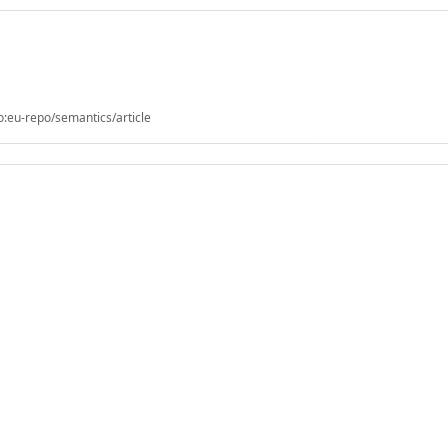
o:eu-repo/semantics/article