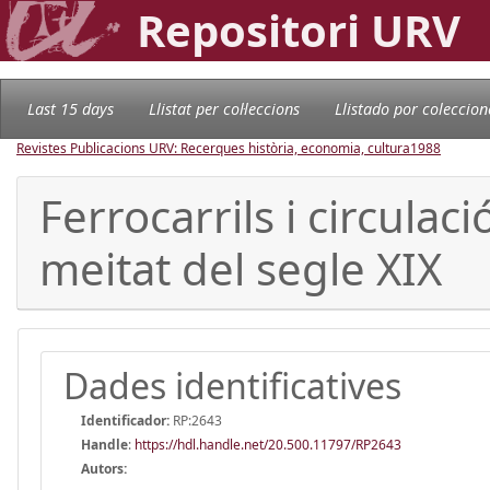
Repositori URV
Last 15 days
Llistat per col·leccions
Llistado por coleccion
Revistes Publicacions URV: Recerques història, economia, cultura
1988
Ferrocarrils i circula
meitat del segle XIX
Dades identificatives
Identificador:
RP:2643
Handle
:
https://hdl.handle.net/20.500.11797/RP2643
Autors: