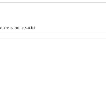
o:eu-repo/semantics/article