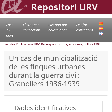
Repositori URV
Last
Llistat per
Llistado por
List for
15
col·leccions
colecciones
collections
days
Revistes Publicacions URV: Recerques història, economia, cultura
1992
Un cas de municipalització
de les finques urbanes
durant la guerra civil:
Granollers 1936-1939
Dades identificatives