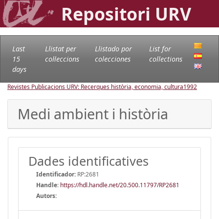
Repositori URV
Last
Llistat per
Llistado por
List for
15
col·leccions
colecciones
collections
days
Revistes Publicacions URV: Recerques història, economia, cultura
1992
Medi ambient i història
Dades identificatives
Identificador:
RP:2681
Handle
:
https://hdl.handle.net/20.500.11797/RP2681
Autors: