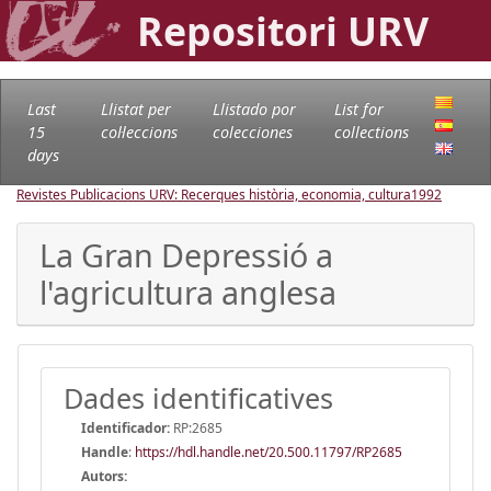
Repositori URV
Last
Llistat per
Llistado por
List for
15
col·leccions
colecciones
collections
days
Revistes Publicacions URV: Recerques història, economia, cultura
1992
La Gran Depressió a
l'agricultura anglesa
Dades identificatives
Identificador:
RP:2685
Handle
:
https://hdl.handle.net/20.500.11797/RP2685
Autors: