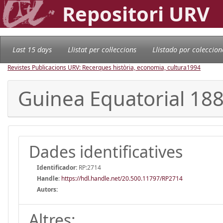
Repositori URV
Last 15 days
Llistat per col·leccions
Llistado por coleccion
Revistes Publicacions URV: Recerques història, economia, cultura
1994
Guinea Equatorial 188
Dades identificatives
Identificador:
RP:2714
Handle
:
https://hdl.handle.net/20.500.11797/RP2714
Autors:
Altres: