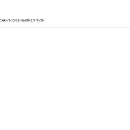
o:eu-repo/semantics/article