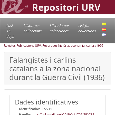
Repositori URV
Last
Llistat per
Llistado por
List for
15
col·leccions
colecciones
collections
days
Revistes Publicacions URV: Recerques història, economia, cultura
1995
Falangistes i carlins
catalans a la zona nacional
durant la Guerra Civil (1936)
Dades identificatives
Identificador:
RP:2715
Handle
:
https://hdl.handle.net/20.500.11797/RP2715