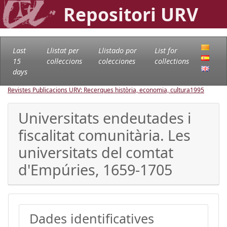
Repositori URV
Last
Llistat per
Llistado por
List for
15
col·leccions
colecciones
collections
days
Revistes Publicacions URV: Recerques història, economia, cultura
1995
Universitats endeutades i
fiscalitat comunitària. Les
universitats del comtat
d'Empúries, 1659-1705
Dades identificatives