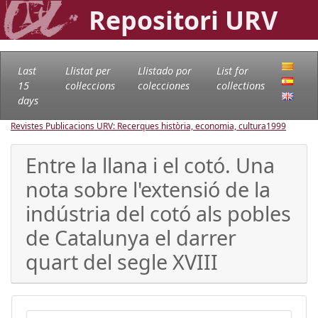
Repositori URV
Last
Llistat per
Llistado por
List for
15
col·leccions
colecciones
collections
days
Revistes Publicacions URV: Recerques història, economia, cultura
1999
Entre la llana i el cotó. Una
nota sobre l'extensió de la
indústria del cotó als pobles
de Catalunya el darrer
quart del segle XVIII