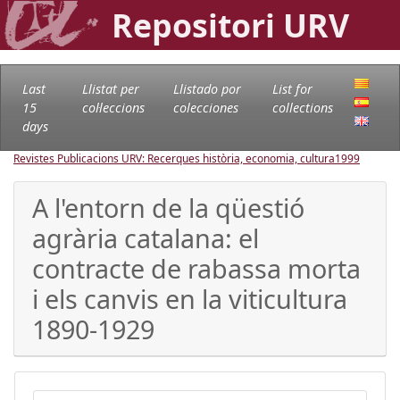
Repositori URV
Last
Llistat per
Llistado por
List for
15
col·leccions
colecciones
collections
days
Revistes Publicacions URV: Recerques història, economia, cultura
1999
A l'entorn de la qüestió
agrària catalana: el
contracte de rabassa morta
i els canvis en la viticultura
1890-1929