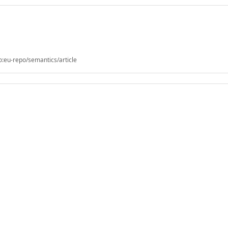
o:eu-repo/semantics/article