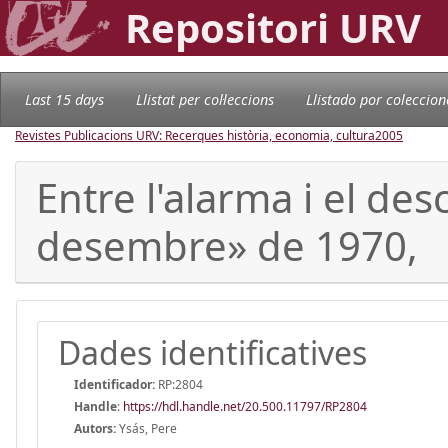
Repositori URV
Last 15 days
Llistat per col·leccions
Llistado por coleccion
Revistes Publicacions URV: Recerques història, economia, cultura
2005
Entre l'alarma i el desc
desembre» de 1970,
Dades identificatives
Identificador:
RP:2804
Handle
:
https://hdl.handle.net/20.500.11797/RP2804
Autors:
Ysás, Pere