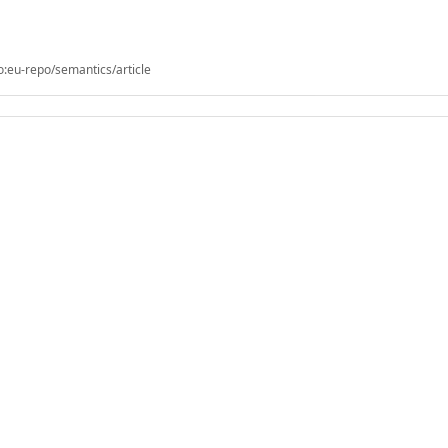
o:eu-repo/semantics/article