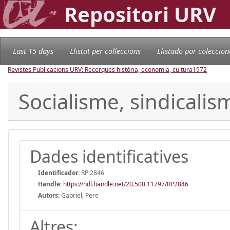
Repositori URV
Last 15 days
Llistat per col·leccions
Llistado por coleccion
Revistes Publicacions URV: Recerques història, economia, cultura
1972
Socialisme, sindicali
Dades identificatives
Identificador:
RP:2846
Handle
:
https://hdl.handle.net/20.500.11797/RP2846
Autors:
Gabriel, Pere
Altres: