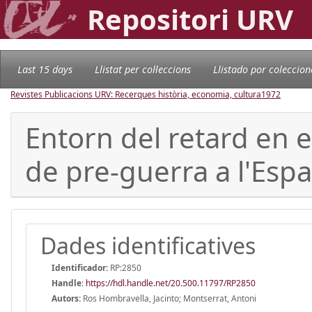
Repositori URV
Last 15 days
Llistat per col·leccions
Llistado por coleccion
Revistes Publicacions URV: Recerques història, economia, cultura
1972
Entorn del retard en 
de pre-guerra a l'Esp
Dades identificatives
Identificador:
RP:2850
Handle
:
https://hdl.handle.net/20.500.11797/RP2850
Autors:
Ros Hombravella, Jacinto; Montserrat, Antoni