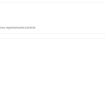
o:eu-repo/semantics/article