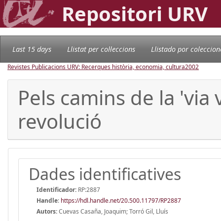
Repositori URV
Last 15 days
Llistat per col·leccions
Llistado por coleccion
Revistes Publicacions URV: Recerques història, economia, cultura
2002
Pels camins de la 'via 
revolució
Dades identificatives
Identificador:
RP:2887
Handle
:
https://hdl.handle.net/20.500.11797/RP2887
Autors:
Cuevas Casaña, Joaquim; Torró Gil, Lluís