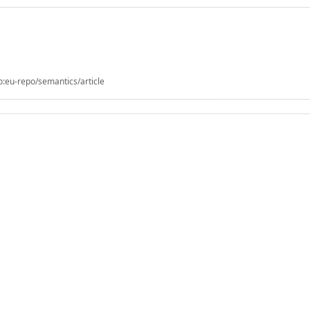
o:eu-repo/semantics/article