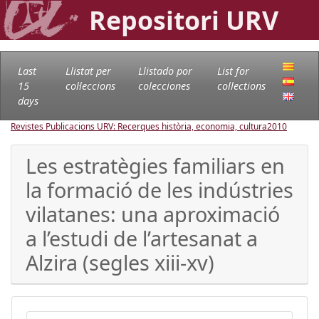
Repositori URV
Last
Llistat per
Llistado por
List for
15
col·leccions
colecciones
collections
days
Revistes Publicacions URV: Recerques història, economia, cultura
2010
Les estratègies familiars en
la formació de les indústries
vilatanes: una aproximació
a l’estudi de l’artesanat a
Alzira (segles xiii-xv)