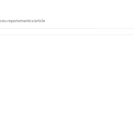
o:eu-repo/semantics/article