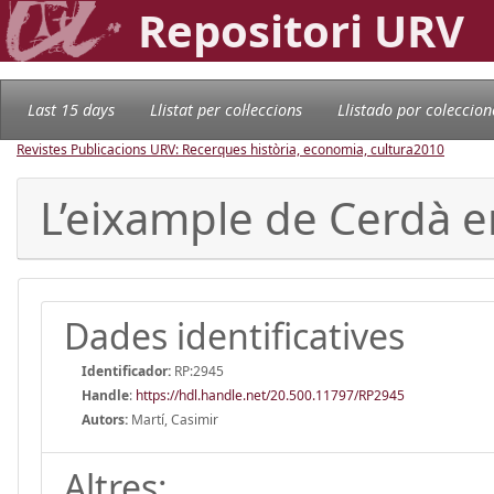
Repositori URV
Last 15 days
Llistat per col·leccions
Llistado por coleccion
Revistes Publicacions URV: Recerques història, economia, cultura
2010
L’eixample de Cerdà en
Dades identificatives
Identificador:
RP:2945
Handle
:
https://hdl.handle.net/20.500.11797/RP2945
Autors:
Martí, Casimir
Altres: